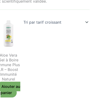
 scientifiquement validée.
Aloe Vera
Gel à Boire
mmune Plus
LR – Boost
Immunité
Naturel
Ajouter au
panier