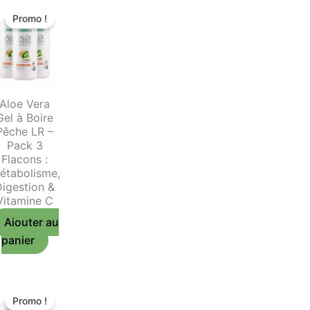
Promo !
Aloe Vera
Gel à Boire
Pêche LR –
Pack 3
Flacons :
étabolisme,
Digestion &
Vitamine C
Ajouter au
panier
Promo !