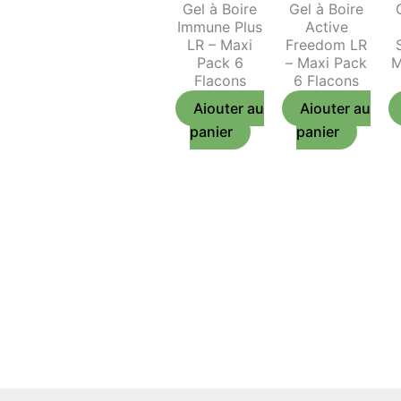
Gel à Boire
Gel à Boire
Immune Plus
Active
LR – Maxi
Freedom LR
Pack 6
– Maxi Pack
M
Flacons
6 Flacons
Ajouter au
Ajouter au
panier
panier