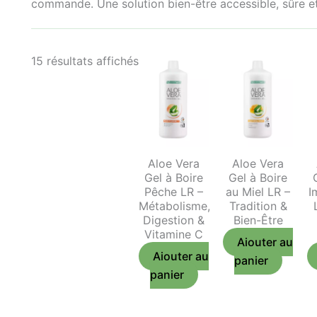
commande. Une solution bien-être accessible, sûre et
15 résultats affichés
Aloe Vera
Aloe Vera
Gel à Boire
Gel à Boire
Pêche LR –
au Miel LR –
I
Métabolisme,
Tradition &
Digestion &
Bien-Être
Vitamine C
Ajouter au
Ajouter au
panier
panier