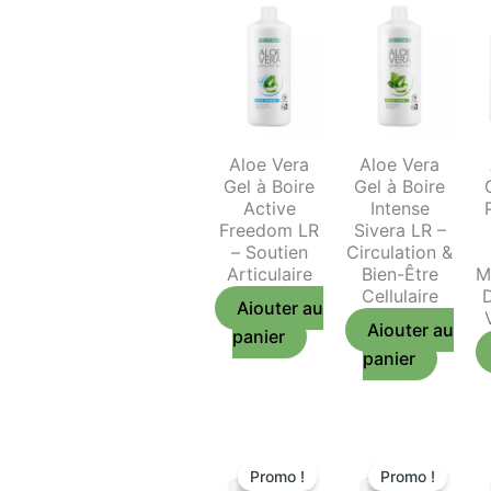
Aloe Vera
Aloe Vera
Gel à Boire
Gel à Boire
Active
Intense
Freedom LR
Sivera LR –
– Soutien
Circulation &
Articulaire
Bien-Être
M
Cellulaire
Ajouter au
Ajouter au
panier
panier
Promo !
Promo !