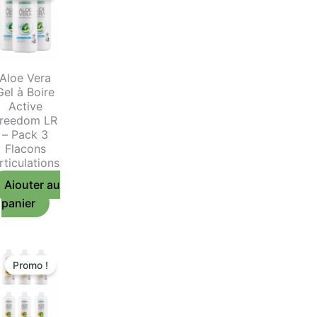
Aloe Vera
Gel à Boire
Active
reedom LR
– Pack 3
Flacons
rticulations
Ajouter au
panier
Promo !