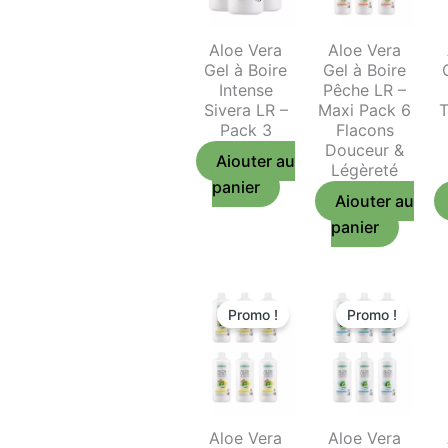
Aloe Vera
Aloe Vera
Gel à Boire
Gel à Boire
Intense
Pêche LR –
Sivera LR –
Maxi Pack 6
T
Pack 3
Flacons
Douceur &
Ajouter au
Légèreté
panier
Ajouter au
panier
Promo !
Promo !
Aloe Vera
Aloe Vera