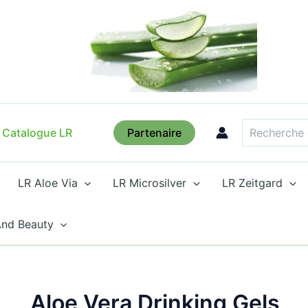
Trié
par
prix
croissant
Recherche
Catalogue LR
Partenaire
LR Aloe Via
LR Microsilver
LR Zeitgard
And Beauty
Aloe Vera Drinking Gels