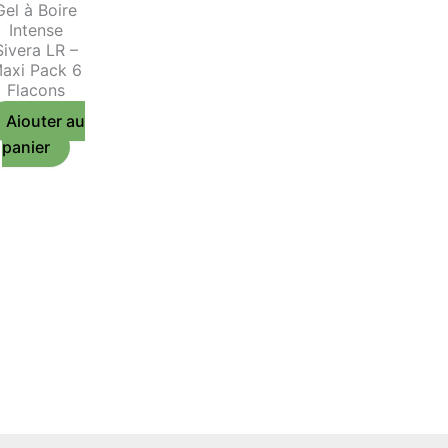
Gel à Boire
Intense
Sivera LR –
axi Pack 6
Flacons
Ajouter au
panier