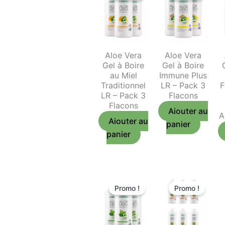
Aloe Vera
Aloe Vera
Gel à Boire
Gel à Boire
au Miel
Immune Plus
Traditionnel
LR – Pack 3
F
LR – Pack 3
Flacons
Flacons
Ajouter au
A
Ajouter au
panier
panier
Promo !
Promo !