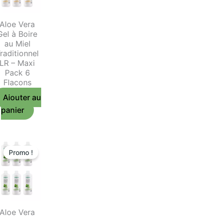
Aloe Vera
Gel à Boire
au Miel
raditionnel
LR – Maxi
Pack 6
Flacons
Ajouter au
panier
Promo !
Aloe Vera