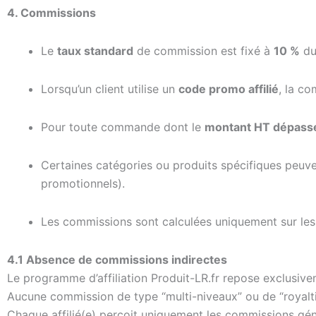
4. Commissions
Le
taux standard
de commission est fixé à
10 %
du
Lorsqu’un client utilise un
code promo affilié
, la c
Pour toute commande dont le
montant HT dépass
Certaines catégories ou produits spécifiques peuve
promotionnels).
Les commissions sont calculées uniquement sur le
4.1 Absence de commissions indirectes
Le programme d’affiliation Produit-LR.fr repose exclusi
Aucune commission de type “multi-niveaux” ou de “royalti
Chaque affilié(e) perçoit uniquement les commissions gén