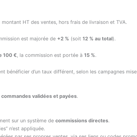
 montant HT des ventes, hors frais de livraison et TVA.
ommission est majorée de
+2 %
(soit
12 % au total
).
e 100 €
, la commission est portée à
15 %
.
nt bénéficier d’un taux différent, selon les campagnes mis
s
commandes validées et payées
.
vement sur un système de
commissions directes
.
es” n’est appliquée.
érées par ses propres ventes, via ses liens ou codes promo