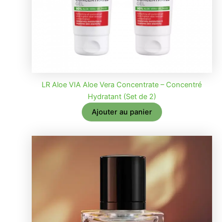
LR Aloe VIA Aloe Vera Concentrate – Concentré
Hydratant (Set de 2)
Ajouter au panier