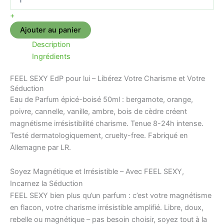
+
Ajouter au panier
Description
Ingrédients
FEEL SEXY EdP pour lui – Libérez Votre Charisme et Votre
Séduction
Eau de Parfum épicé-boisé 50ml : bergamote, orange,
poivre, cannelle, vanille, ambre, bois de cèdre créent
magnétisme irrésistibilité charisme. Tenue 8-24h intense.
Testé dermatologiquement, cruelty-free. Fabriqué en
Allemagne par LR.
Soyez Magnétique et Irrésistible – Avec FEEL SEXY,
Incarnez la Séduction
FEEL SEXY bien plus qu’un parfum : c’est votre magnétisme
en flacon, votre charisme irrésistible amplifié. Libre, doux,
rebelle ou magnétique – pas besoin choisir, soyez tout à la