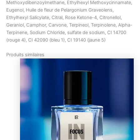
Methoxydibenzoylmethane, Ethylhexyl Methoxycinnamate,
Eugenol, Huile de fleur de Pelargonium Graveolens,
Ethylhexyl Salicylate, Citral, Rose Ketone-4, Citronellol,
Geraniol, Camphor, Carvone, Terpineol, Terpinolene, Alpha-
Terpinene, Sodium Chloride, sulfate de sodium, CI 14700
(rouge 4), CI 42090 (bleu 1), CI 19140 (jaune 5)
Produits similaires