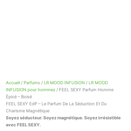
Accueil
/
Parfums
/
LR MOOD INFUSION
/
LR MOOD
INFUSION pour hommes
/ FEEL SEXY Parfum Homme
Épicé – Boisé
FEEL SEXY EdP – Le Parfum De La Séduction Et Du
Charisme Magnétique
Soyez séducteur. Soyez magnétique. Soyez irrésistible
avec FEEL SEXY.