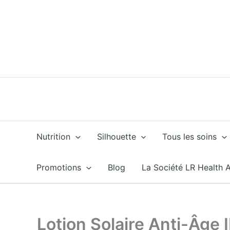
Aller
Promo !
au
contenu
Nutrition
Silhouette
Tous les soins
Promotions
Blog
La Société LR Health 
Lotion Solaire Anti-Âge 