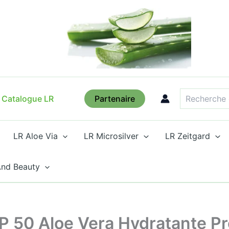
quantité
de
Lotion
Solaire
Anti-
Âge
IP
50
Recherche
Aloe
Vera
Catalogue LR
Partenaire
Hydratante
Protection
LR Aloe Via
LR Microsilver
LR Zeitgard
And Beauty
IP 50 Aloe Vera Hydratante Pr