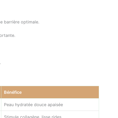
e barrière optimale.
ortante.
.
Bénéfice
Peau hydratée douce apaisée
Stimule collagène, lisse rides