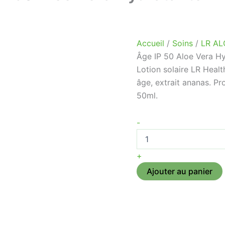
Accueil
/
Soins
/
LR AL
Âge IP 50 Aloe Vera Hy
Lotion solaire LR Healt
âge, extrait ananas. Pr
50ml.
-
+
Ajouter au panier