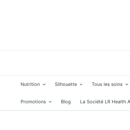
Aller
au
contenu
Nutrition
Silhouette
Tous les soins
Promotions
Blog
La Société LR Health 