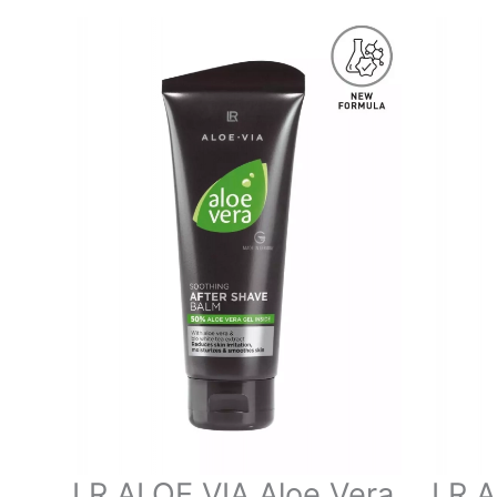
LR ALOE VIA Aloe Vera
LR A