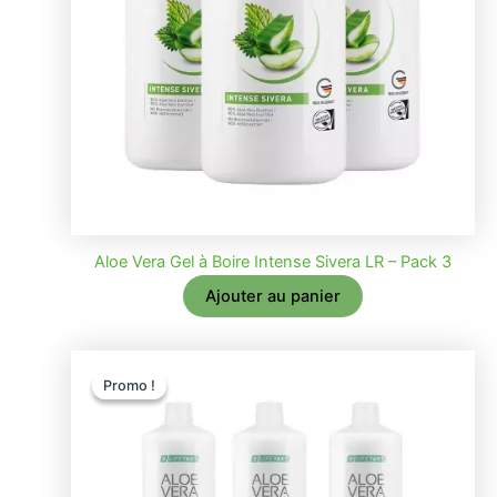
Aloe Vera Gel à Boire Intense Sivera LR – Pack 3
Ajouter au panier
Promo !
Promo !