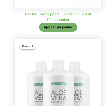
Gélules Liver Support – Soutien du Foie et
Détoxification
Ajouter au panier
Promo !
Promo !