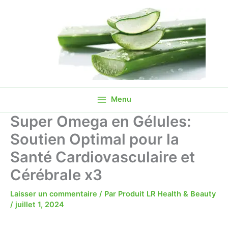
quantité
Aller
de
Promo !
au
Super
contenu
Omega
en
Gélules:
Soutien
Optimal
pour
la
Menu
Santé
Cardiovasculaire
Super Omega en Gélules:
et
Soutien Optimal pour la
Cérébrale
x3
Santé Cardiovasculaire et
Cérébrale x3
Laisser un commentaire
/ Par
Produit LR Health & Beauty
/
juillet 1, 2024