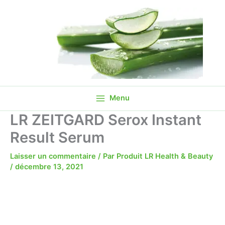
quantité
Aller
de
au
LR
contenu
ZEITGARD
Serox
Instant
Result
Serum
Menu
LR ZEITGARD Serox Instant
Result Serum
Laisser un commentaire
/ Par
Produit LR Health & Beauty
/
décembre 13, 2021